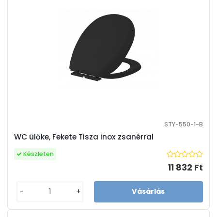
STY-550-1-B
WC ülőke, Fekete Tisza inox zsanérral
Készleten
11 832 Ft
-
+