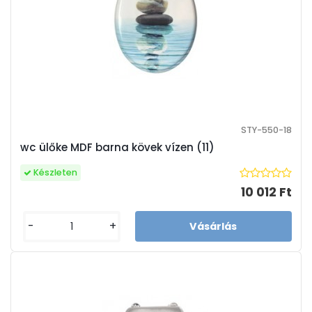
STY-550-18
wc ülőke MDF barna kövek vízen (11)
Készleten
10 012 Ft
-
+