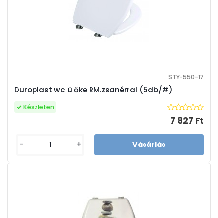
STY-550-17
Duroplast wc ülőke RM.zsanérral (5db/#)
Készleten
7 827 Ft
-
+