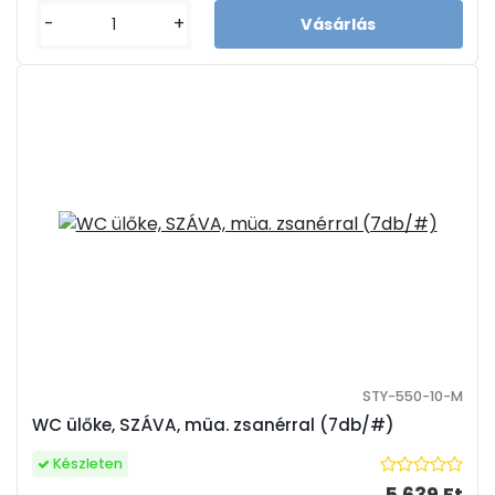
-
+
STY-550-10-M
WC ülőke, SZÁVA, müa. zsanérral (7db/#)
Készleten