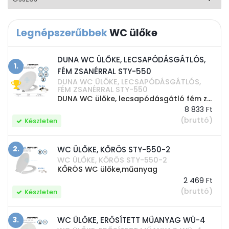
Legnépszerűbbek
WC ülőke
DUNA WC ÜLŐKE, LECSAPÓDÁSGÁTLÓS,
1.
FÉM ZSANÉRRAL STY-550
DUNA WC ÜLŐKE, LECSAPÓDÁSGÁTLÓS,
FÉM ZSANÉRRAL STY-550
DUNA WC ülőke, lecsapódásgátló fém zsanérral
8 833 Ft
(bruttó)
Készleten
WC ÜLŐKE, KŐRÖS STY-550-2
2.
WC ÜLŐKE, KŐRÖS STY-550-2
KŐRÖS WC ülőke,műanyag
2 469 Ft
(bruttó)
Készleten
WC ÜLŐKE, ERŐSÍTETT MŰANYAG WÜ-4
3.