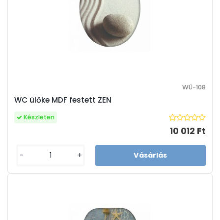
WÜ-108
WC ülőke MDF festett ZEN
Készleten
10 012 Ft
-
+