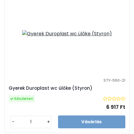
STY-550-21
Gyerek Duroplast wc ülőke (Styron)
Készleten
6 917 Ft
-
+