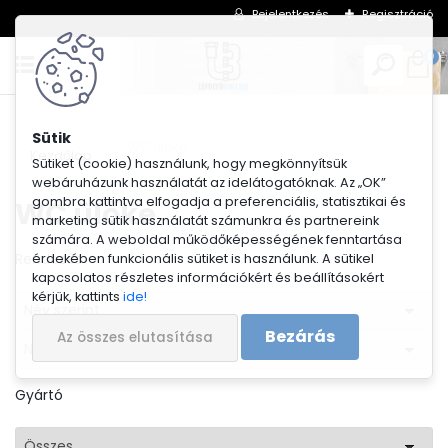
Bejelentkezés
Regisztráció
0
WC ülőke
Kezdőlap
Sütiket (cookie) használunk, hogy megkönnyítsük
webáruházunk használatát az idelátogatóknak. Az „OK”
gombra kattintva elfogadja a preferenciális, statisztikai és
WC ülőke
marketing sütik használatát számunkra és partnereink
számára. A weboldal működőképességének fenntartása
Rendezés
érdekében funkcionális sütiket is használunk. A sütikel
kapcsolatos részletes információkért és beállításokért
kérjük, kattints
ide!
Név szerint
Bezárás
Az összes elutasítása
Növekvő sorrendben
Gyártó
Összes