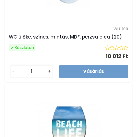
WÜ-100
WC ülőke, színes, mintás, MDF, perzsa cica (20)
Készleten
10 012 Ft
-
+