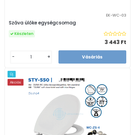
EK-WC-03
Száva ülőke egységcsomag
Készleten
3 443 Ft
-
+
Új
Akciós