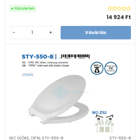
Készleten
14 924 Ft
-
+
WC ÜLŐKE, OPÁL STY-550-8
STY-550-8