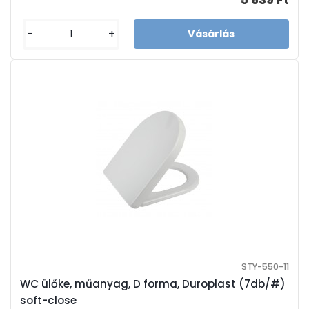
5 639 Ft
-
+
STY-550-11
WC ülőke, műanyag, D forma, Duroplast (7db/#)
soft-close