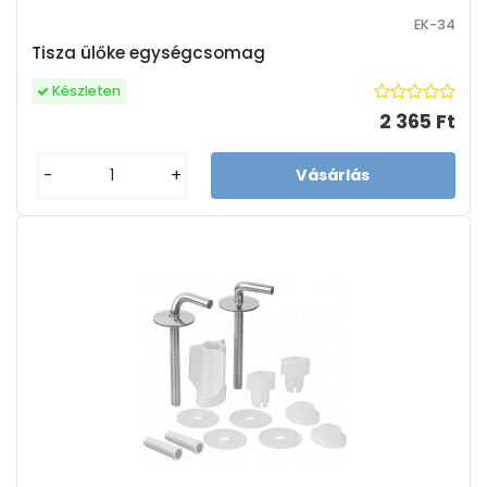
EK-34
Tisza ülőke egységcsomag
Készleten
2 365 Ft
-
+