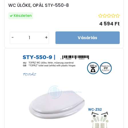
WC ÜLŐKE, OPÁL STY-550-8
Készleten
4 594 Ft
-
+