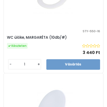
STY-550-16
WC ülőke, MARGARÉTA (10db/#)
Készleten
3 440 Ft
-
+