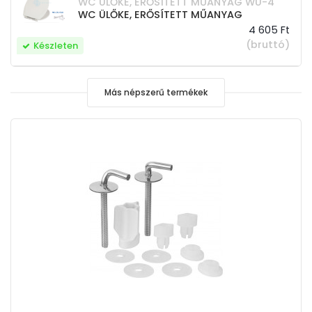
WC ÜLŐKE, ERŐSÍTETT MŰANYAG WÜ-4
WC ÜLŐKE, ERŐSÍTETT MŰANYAG
4 605 Ft
(bruttó)
Készleten
Más népszerű termékek