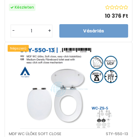
Készleten
10 376 Ft
-
+
Népszerű
MDF WC ÜLŐKE SOFT CLOSE
STY-550-13