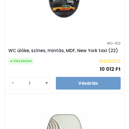
WÜ-102
WC ülőke, színes, mintás, MDF, New York taxi (22)
Készleten
10 012 Ft
-
+