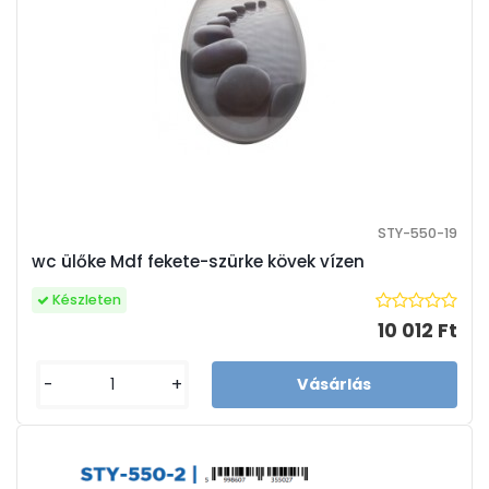
STY-550-19
wc ülőke Mdf fekete-szürke kövek vízen
Készleten
10 012 Ft
-
+