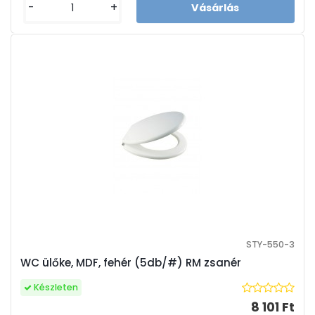
-
+
STY-550-3
WC ülőke, MDF, fehér (5db/#) RM zsanér
Készleten
8 101 Ft